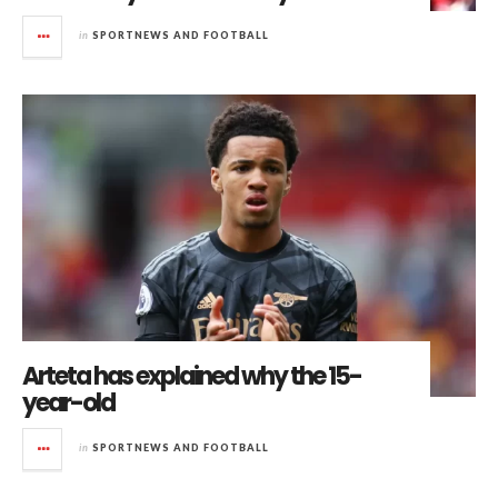
in
SPORTNEWS AND FOOTBALL
Arteta has explained why the 15-
year-old
in
SPORTNEWS AND FOOTBALL