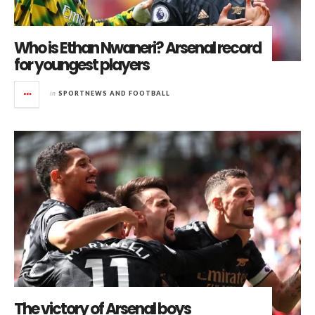
Who is Ethan Nwaneri? Arsenal record
for youngest players
in
SPORTNEWS AND FOOTBALL
The victory of Arsenal boys