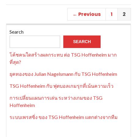
← Previous
1
2
Search
SEARCH
โค้ชคนใดสร้างผลกระทบ ต่อ TSG Hoffenheim มาก
ที่สุด?
ยุคทองของ Julian Nagelsmann กับ TSG Hoffenheim
TSG Hoffenheim กับ ฟุตบอลเกมรุกที่เน้นความเร็ว
การเปลี่ยนแผนการเล่น ระหว่างเกมของ TSG
Hoffenheim
ระบบเพรสซิ่ง ของ TSG Hoffenheim แตกต่างจากทีม