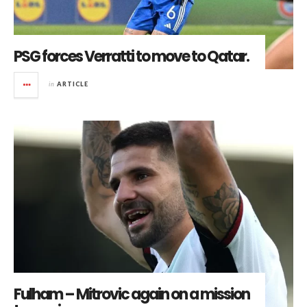
PSG forces Verratti to move to Qatar.
in
ARTICLE
Fulham – Mitrovic again on a mission