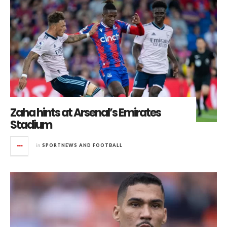
Zaha hints at Arsenal’s Emirates
Stadium
in
SPORTNEWS AND FOOTBALL