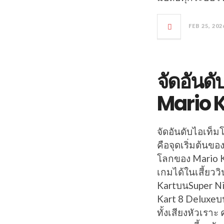
FEB 25, 202
จัดอันดั
Mario 
จัดอันดับไอเท็ม
คือจุดเริ่มต้นข
โลกของ Mario Kar
เกมได้ในเสี้ยววิ
KartบนSuper Ni
Kart 8 Deluxeบ
ทั้งเสียงหัวเร