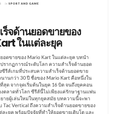
6
in
SPORT AND GAME
เร็จด้านยอดขายของ
art ในแต่ละยุค
นยอดขายของ Mario Kart ในแต่ละยุค บทนำ
่ปรากฏการณ์ระดับโลก ความสำเร็จด้านยอด
ึงซีรีส์เกมที่ประสบความสำเร็จด้านยอดขาย
วนานกว่า 30 ปี ชื่อของ Mario Kart คือหนึ่งใน
นที่สุด จากจุดเริ่มต้นในยุค 16 บิต จนถึงยุคคอน
งตลาดทั่วโลก ซีรีส์นี้ไม่เพียงแค่รักษาฐานแฟน
ังขยายผู้เล่นใหม่ในทุกยุคสมัย บทความนี้จะพา
บ Tac Vertical ถึงความสำเร็จด้านยอดขายของ
่ละยุค พร้อมปัจจัยที่ทำให้ยอดขายเติบโต และ