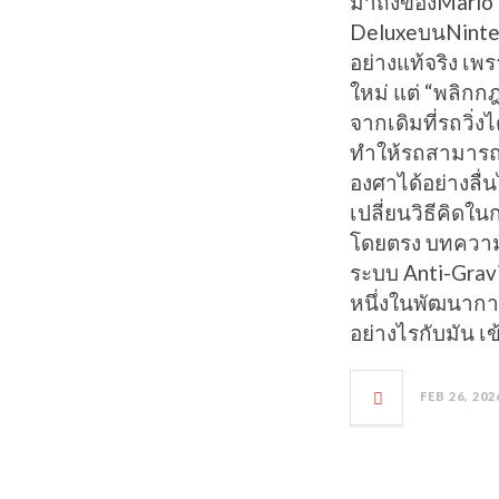
มาถึงของMario 
DeluxeบนNintend
อย่างแท้จริง เพ
ใหม่ แต่ “พลิกก
จากเดิมที่รถวิ่
ทำให้รถสามารถว
องศาได้อย่างลื่
เปลี่ยนวิธีคิดใ
โดยตรง บทความนี
ระบบ Anti-Gravi
หนึ่งในพัฒนาการที
อย่างไรกับมัน เข
FEB 26, 202