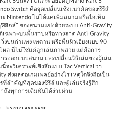
Kart 8บนWii Uและต่อยอดสู่Mario Kart 8
o Switch คือจุดเปลี่ยนเชิงแนวคิดของซีรีส์
ราะ Nintendo ไม่ได้แค่เพิ่มสนามหรือไอเท็ม
ฎฟิสิกส์” ของสนามแข่งด้วยระบบ Anti-Gravity
งได้เฉพาะบนพื้นราบหรือทางลาด Anti-Gravity
ิ่งบนกำแพง เพดาน หรือพื้นผิวเอียงแบบ 90
นไหล นี่ไม่ใช่แค่ลูกเล่นภาพสวย แต่คือการ
นการออกแบบสนาม และเปลี่ยนวิธีเล่นของผู้เล่น
้จะวิเคราะห์เชิงลึกแบบ Tac Vertical ว่า
ty ส่งผลต่อเกมเพลย์อย่างไร เหตุใดจึงถือเป็น
่สำคัญที่สุดของซีรีส์ และผู้เล่นจริงรู้สึก
้าถึงทุกการเดิมพันได้ง่ายผ่าน
6
in
SPORT AND GAME