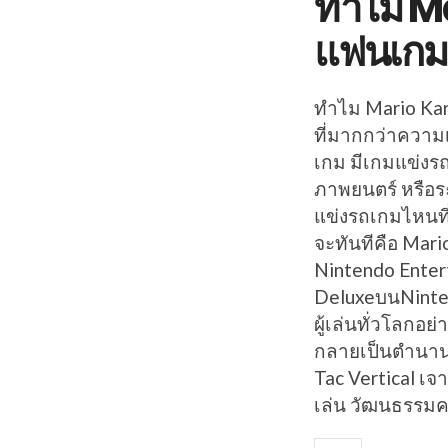
ทำไม Ma
แฟนเกมท
ทำไม Mario Kar
ที่มากกว่าความ
เกม มีเกมแข่งร
ภาพยนตร์ หรือระบ
แข่งรถเกมไหนที่
จะทันทีคือ Mari
Nintendo Enter
DeluxeบนNintend
ผู้เล่นทั่วโลกอ
กลายเป็นตำนานท
Tac Vertical เจา
เล่น วัฒนธรรมคร