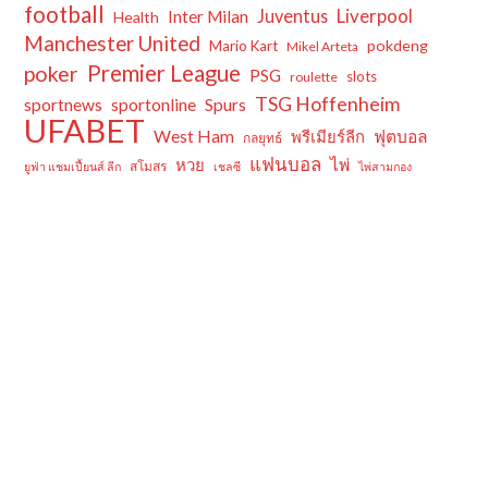
football
Liverpool
Juventus
Inter Milan
Health
Manchester United
pokdeng
Mario Kart
Mikel Arteta
Premier League
poker
PSG
slots
roulette
TSG Hoffenheim
sportnews
sportonline
Spurs
UFABET
West Ham
พรีเมียร์ลีก
ฟุตบอล
กลยุทธ์
แฟนบอล
หวย
ไพ่
สโมสร
ยูฟ่า แชมเปี้ยนส์ ลีก
เชลซี
ไพ่สามกอง