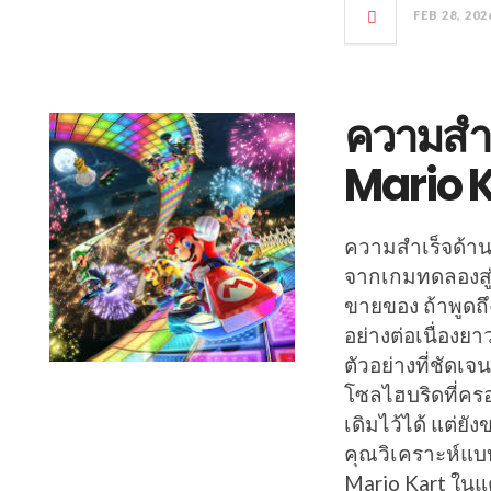
FEB 28, 202
ความสำ
Mario K
ความสำเร็จด้า
จากเกมทดลองสู
ขายของ ถ้าพูดถ
อย่างต่อเนื่องยา
ตัวอย่างที่ชัดเจ
โซลไฮบริดที่ครอ
เดิมไว้ได้ แต่ย
คุณวิเคราะห์แบ
Mario Kart ในแต