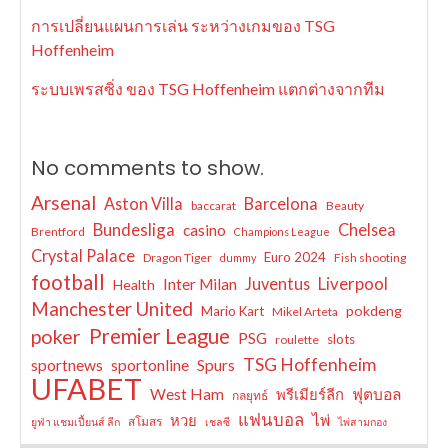
การเปลี่ยนแผนการเล่น ระหว่างเกมของ TSG
Hoffenheim
ระบบเพรสซิ่ง ของ TSG Hoffenheim แตกต่างจากทีม
No comments to show.
Arsenal
Aston Villa
Barcelona
baccarat
Beauty
Bundesliga
Chelsea
casino
Brentford
Champions League
Crystal Palace
Euro 2024
Dragon Tiger
Fish shooting
dummy
football
Liverpool
Juventus
Inter Milan
Health
Manchester United
pokdeng
Mario Kart
Mikel Arteta
Premier League
poker
PSG
slots
roulette
TSG Hoffenheim
sportnews
sportonline
Spurs
UFABET
West Ham
พรีเมียร์ลีก
ฟุตบอล
กลยุทธ์
แฟนบอล
หวย
ไพ่
สโมสร
ยูฟ่า แชมเปี้ยนส์ ลีก
เชลซี
ไพ่สามกอง