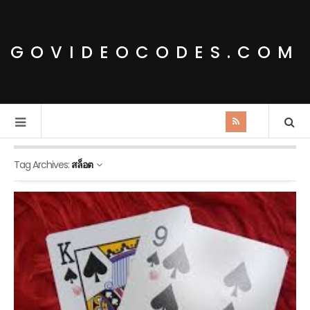
GOVIDEOCODES.COM
Tag Archives:
สล็อต