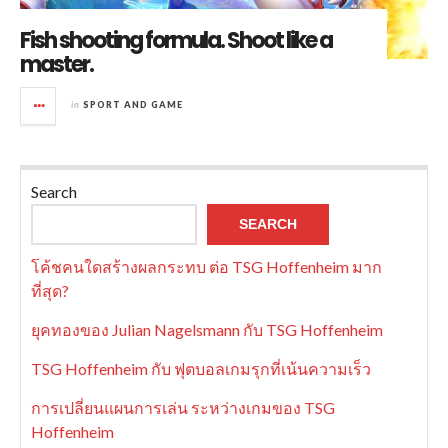
Fish shooting formula. Shoot like a
master.
in
SPORT AND GAME
Search
SEARCH
โค้ชคนใดสร้างผลกระทบ ต่อ TSG Hoffenheim มาก
ที่สุด?
ยุคทองของ Julian Nagelsmann กับ TSG Hoffenheim
TSG Hoffenheim กับ ฟุตบอลเกมรุกที่เน้นความเร็ว
การเปลี่ยนแผนการเล่น ระหว่างเกมของ TSG
Hoffenheim