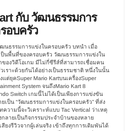
art กับ วัฒนธรรมการ
รอบครัว
 วัฒนธรรมการแข่งในครอบครัว บทนำ เมื่อ
็นพื้นที่ของครอบครัว วัฒนธรรมการแข่งใน
องวิดีโอเกม มีไม่กี่ซีรีส์ที่สามารถเชื่อมคน
หัวเราะด้วยกันได้อย่างเป็นธรรมชาติ หนึ่งในนั้น
ตั้งแต่ยุคSuper Mario Kartบนเครื่องSuper
tainment System จนถึงMario Kart 8
o Switch เกมนี้ไม่ได้เป็นเพียงการแข่งขัน
ายเป็น “วัฒนธรรมการแข่งในครอบครัว” ที่ส่ง
น บทความนี้จะวิเคราะห์แบบ Tac Vertical ว่าเหตุ
จึงกลายเป็นกิจกรรมประจำบ้านของหลาย
ียงรีวิวจากผู้เล่นจริง เข้าถึงทุกการเดิมพันได้