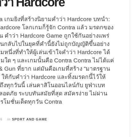
ว่า Hardcore
 เกมยิงที่สร้างนิยามคำว่า Hardcore บทนำ:
ardcore โลกเกมก็รู้จัก Contra แล้ว มรดกของ
ัน คำว่า Hardcore Game ถูกใช้กันอย่างแพร่
ลับไปในยุคที่คำนี้ยังไม่ถูกบัญญัติขึ้นอย่าง
หนึ่งที่ทำให้ผู้เล่นเข้าใจคำว่า Hardcore ได้
ามใด ๆ และเกมนั้นคือ Contra Contra ไม่ได้แค่
& Gun ที่ยาก แต่มันคือเกมที่สร้าง “มาตรฐาน
ห้กับคำว่า Hardcore และทิ้งมรดกนี้ไว้ให้
ทุกวันนี้ เล่นคาสิโนออนไลน์กับ ยูฟ่าเบท
ปลอดภัย ระบบทันสมัยที่สุด สมัครง่าย ไม่ผ่าน
ปรโมชั่นเด็ดทุกวัน Contra
26
in
SPORT AND GAME