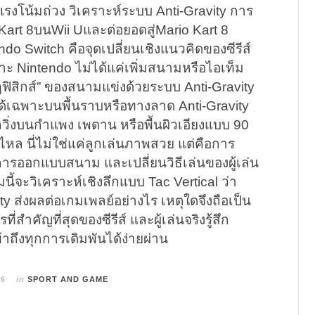
บแรงโน้มถ่วง วิเคราะห์ระบบ Anti-Gravity การ
Kart 8บนWii Uและต่อยอดสู่Mario Kart 8
o Switch คือจุดเปลี่ยนเชิงแนวคิดของซีรีส์
ราะ Nintendo ไม่ได้แค่เพิ่มสนามหรือไอเท็ม
ฎฟิสิกส์” ของสนามแข่งด้วยระบบ Anti-Gravity
งได้เฉพาะบนพื้นราบหรือทางลาด Anti-Gravity
ิ่งบนกำแพง เพดาน หรือพื้นผิวเอียงแบบ 90
นไหล นี่ไม่ใช่แค่ลูกเล่นภาพสวย แต่คือการ
นการออกแบบสนาม และเปลี่ยนวิธีเล่นของผู้เล่น
้จะวิเคราะห์เชิงลึกแบบ Tac Vertical ว่า
ty ส่งผลต่อเกมเพลย์อย่างไร เหตุใดจึงถือเป็น
่สำคัญที่สุดของซีรีส์ และผู้เล่นจริงรู้สึก
้าถึงทุกการเดิมพันได้ง่ายผ่าน
26
in
SPORT AND GAME