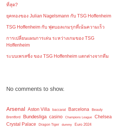
ที่สุด?
ยุคทองของ Julian Nagelsmann กับ TSG Hoffenheim
TSG Hoffenheim กับ ฟุตบอลเกมรุกที่เน้นความเร็ว
การเปลี่ยนแผนการเล่น ระหว่างเกมของ TSG
Hoffenheim
ระบบเพรสซิ่ง ของ TSG Hoffenheim แตกต่างจากทีม
No comments to show.
Arsenal
Aston Villa
Barcelona
baccarat
Beauty
Bundesliga
Chelsea
casino
Brentford
Champions League
Crystal Palace
Euro 2024
Dragon Tiger
dummy