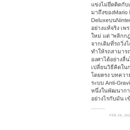
แข่งไม่ยึดติดกั
มาถึงของMario 
DeluxeบนNintend
อย่างแท้จริง เพ
ใหม่ แต่ “พลิกก
จากเดิมที่รถวิ่
ทำให้รถสามารถว
องศาได้อย่างลื่
เปลี่ยนวิธีคิดใ
โดยตรง บทความนี
ระบบ Anti-Gravi
หนึ่งในพัฒนาการที
อย่างไรกับมัน เข
FEB 26, 20