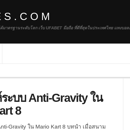
ES.COM
ได้มาตรฐานระดับโลก เว็บ UFABET มือถือ ที่ดีที่สุดในประเทศไทย แทงบอล
ห์ระบบ Anti-Gravity ใน
art 8
nti-Gravity ใน Mario Kart 8 บทนำ เมื่อสนาม