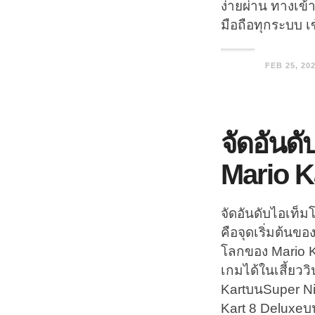
ง่ายผ่าน ทางเข้
มือถือทุกระบบ เ
FEB 25, 20
จัดอันดั
Mario K
จัดอันดับไอเท็ม
คือจุดเริ่มต้นข
โลกของ Mario Kar
เกมได้ในเสี้ยววิ
KartบนSuper Ni
Kart 8 Deluxeบ