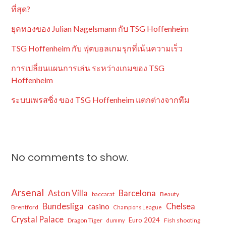
ที่สุด?
ยุคทองของ Julian Nagelsmann กับ TSG Hoffenheim
TSG Hoffenheim กับ ฟุตบอลเกมรุกที่เน้นความเร็ว
การเปลี่ยนแผนการเล่น ระหว่างเกมของ TSG
Hoffenheim
ระบบเพรสซิ่ง ของ TSG Hoffenheim แตกต่างจากทีม
No comments to show.
Arsenal
Aston Villa
Barcelona
baccarat
Beauty
Bundesliga
Chelsea
casino
Brentford
Champions League
Crystal Palace
Euro 2024
Dragon Tiger
Fish shooting
dummy