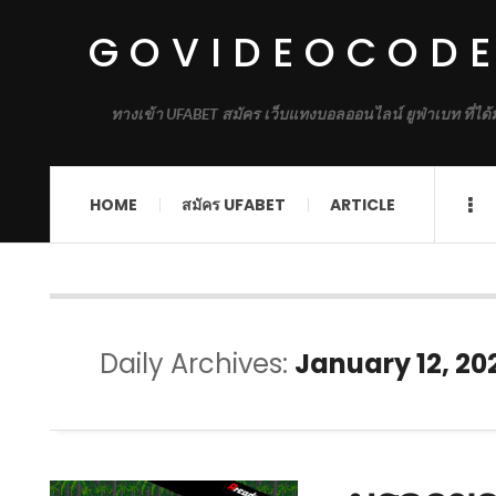
GOVIDEOCOD
ทางเข้า UFABET สมัคร เว็บแทงบอลออนไลน์ ยูฟ่าเบท ที่ได
HOME
สมัคร UFABET
ARTICLE
Daily Archives:
January 12, 20