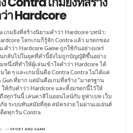
 Contra เกมยิงที่สร้าง
ว่า Hardcore
 เกมยิงที่สร้างนิยามคำว่า Hardcore บทนำ:
ardcore โลกเกมก็รู้จัก Contra แล้ว มรดกของ
ัน คำว่า Hardcore Game ถูกใช้กันอย่างแพร่
ลับไปในยุคที่คำนี้ยังไม่ถูกบัญญัติขึ้นอย่าง
หนึ่งที่ทำให้ผู้เล่นเข้าใจคำว่า Hardcore ได้
ามใด ๆ และเกมนั้นคือ Contra Contra ไม่ได้แค่
& Gun ที่ยาก แต่มันคือเกมที่สร้าง “มาตรฐาน
ห้กับคำว่า Hardcore และทิ้งมรดกนี้ไว้ให้
ทุกวันนี้ เล่นคาสิโนออนไลน์กับ ยูฟ่าเบท เว็บ
ัย ระบบทันสมัยที่สุด สมัครง่าย ไม่ผ่านเอเย่นต์
ด็ดทุกวัน Contra
6
in
SPORT AND GAME