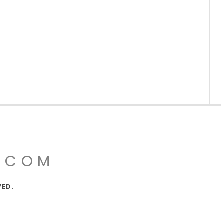
.COM
VED.