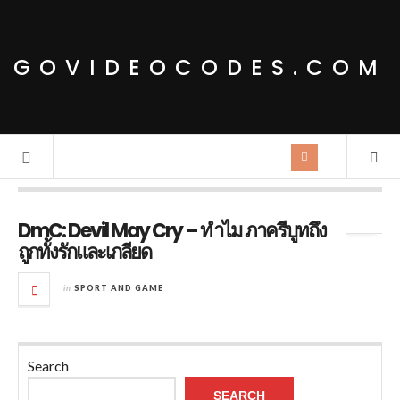
GOVIDEOCODES.COM
Daily Archives:
December 8, 2025
DmC: Devil May Cry – ทำไม ภาครีบูทถึง
ถูกทั้งรักและเกลียด
in
SPORT AND GAME
Search
SEARCH