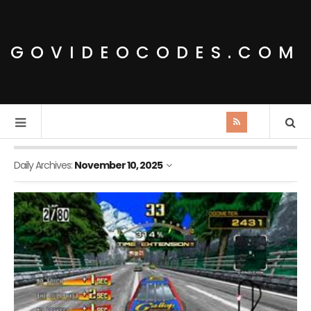
GOVIDEOCODES.COM
Daily Archives:
November 10, 2025