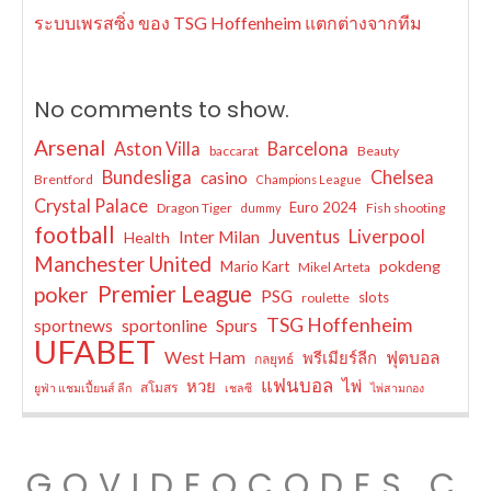
ระบบเพรสซิ่ง ของ TSG Hoffenheim แตกต่างจากทีม
No comments to show.
Arsenal
Aston Villa
Barcelona
baccarat
Beauty
Bundesliga
Chelsea
casino
Brentford
Champions League
Crystal Palace
Euro 2024
Dragon Tiger
Fish shooting
dummy
football
Liverpool
Juventus
Inter Milan
Health
Manchester United
pokdeng
Mario Kart
Mikel Arteta
Premier League
poker
PSG
slots
roulette
TSG Hoffenheim
sportnews
sportonline
Spurs
UFABET
West Ham
พรีเมียร์ลีก
ฟุตบอล
กลยุทธ์
แฟนบอล
หวย
ไพ่
สโมสร
ยูฟ่า แชมเปี้ยนส์ ลีก
เชลซี
ไพ่สามกอง
GOVIDEOCODES.C