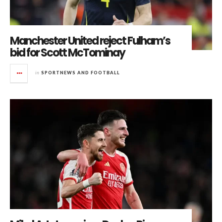
Manchester United reject Fulham’s
bid for Scott McTominay
in
SPORTNEWS AND FOOTBALL