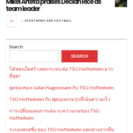
Mikel Arteta praises Declan Rice as
team leader
in
SPORTNEWS AND FOOTBALL
Search
SEARCH
โค้ชคนใดสร้างผลกระทบ ต่อ TSG Hoffenheim มาก
ที่สุด?
ยุคทองของ Julian Nagelsmann กับ TSG Hoffenheim
TSG Hoffenheim กับ ฟุตบอลเกมรุกที่เน้นความเร็ว
การเปลี่ยนแผนการเล่น ระหว่างเกมของ TSG
Hoffenheim
ระบบเพรสซิ่ง ของ TSG Hoffenheim แตกต่างจากทีม