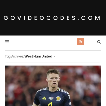
GOVIDEOCODES.COM
Tag Archives:
West Ham United