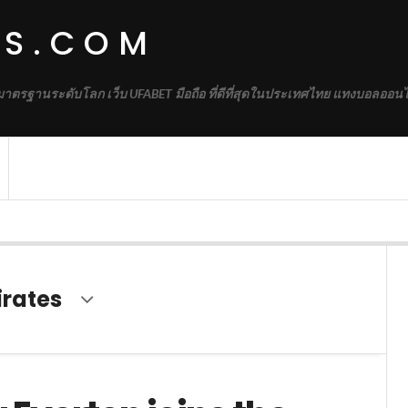
ES.COM
้มาตรฐานระดับโลก เว็บ UFABET มือถือ ที่ดีที่สุดในประเทศไทย แทงบอลออนไ
irates