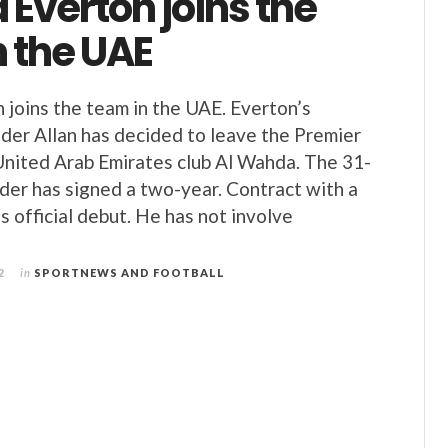
a Everton joins the
 the UAE
n joins the team in the UAE. Everton’s
elder Allan has decided to leave the Premier
United Arab Emirates club Al Wahda. The 31-
lder has signed a two-year. Contract with a
s official debut. He has not involve
2
in
SPORTNEWS AND FOOTBALL