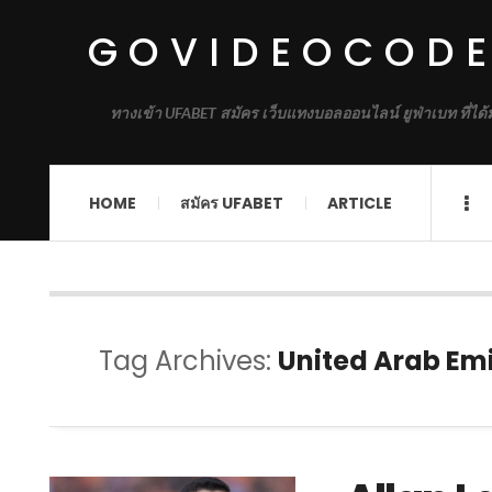
GOVIDEOCOD
ทางเข้า UFABET สมัคร เว็บแทงบอลออนไลน์ ยูฟ่าเบท ที่ได
HOME
สมัคร UFABET
ARTICLE
Tag Archives:
United Arab Em