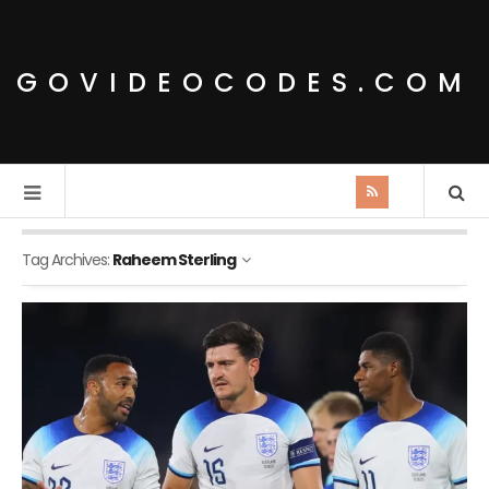
GOVIDEOCODES.COM
Tag Archives:
Raheem Sterling