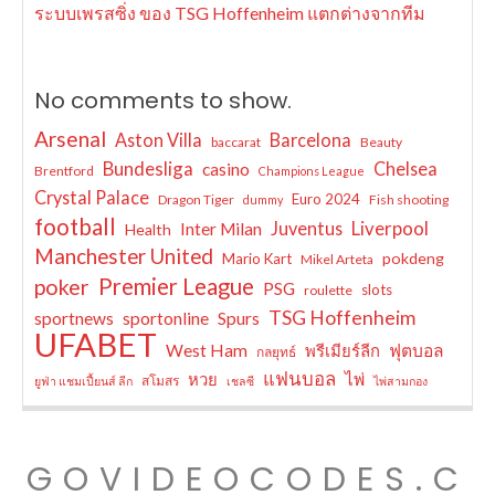
ระบบเพรสซิ่ง ของ TSG Hoffenheim แตกต่างจากทีม
No comments to show.
Arsenal
Aston Villa
Barcelona
baccarat
Beauty
Bundesliga
Chelsea
casino
Brentford
Champions League
Crystal Palace
Euro 2024
Dragon Tiger
Fish shooting
dummy
football
Liverpool
Juventus
Inter Milan
Health
Manchester United
pokdeng
Mario Kart
Mikel Arteta
Premier League
poker
PSG
slots
roulette
TSG Hoffenheim
sportnews
sportonline
Spurs
UFABET
West Ham
พรีเมียร์ลีก
ฟุตบอล
กลยุทธ์
แฟนบอล
หวย
ไพ่
สโมสร
ยูฟ่า แชมเปี้ยนส์ ลีก
เชลซี
ไพ่สามกอง
GOVIDEOCODES.C