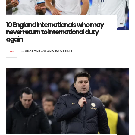
10 England internationals who may
never return to international duty
again
in
SPORTNEWS AND FOOTBALL