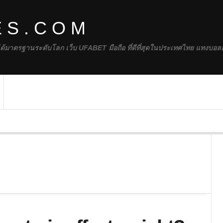
ES.COM
ได้มาตรฐานระดับโลก เว็บ UFABET มือถือ ที่ดีที่สุดในประเทศไทย แทงบอล