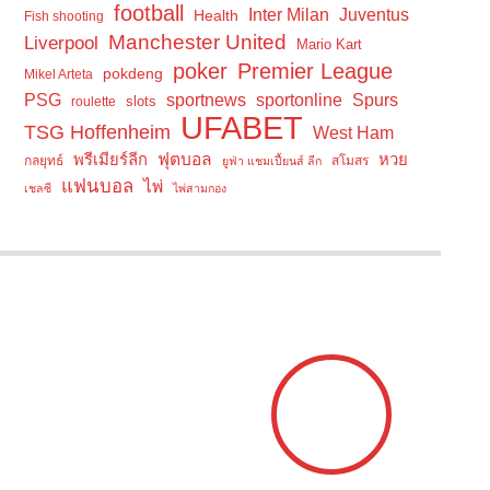
football
Juventus
Inter Milan
Health
Fish shooting
Manchester United
Liverpool
Mario Kart
Premier League
poker
pokdeng
Mikel Arteta
PSG
sportnews
sportonline
Spurs
slots
roulette
UFABET
TSG Hoffenheim
West Ham
ฟุตบอล
พรีเมียร์ลีก
หวย
กลยุทธ์
สโมสร
ยูฟ่า แชมเปี้ยนส์ ลีก
แฟนบอล
ไพ่
เชลซี
ไพ่สามกอง