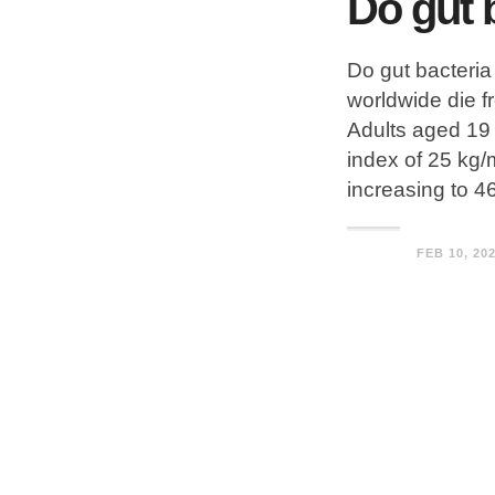
Do gut 
Do gut bacteria
worldwide die f
Adults aged 19
index of 25 kg/
increasing to 4
FEB 10, 20