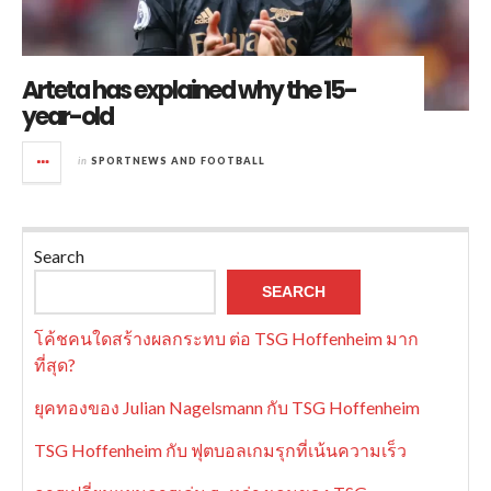
Arteta has explained why the 15-
year-old
in
SPORTNEWS AND FOOTBALL
Search
SEARCH
โค้ชคนใดสร้างผลกระทบ ต่อ TSG Hoffenheim มาก
ที่สุด?
ยุคทองของ Julian Nagelsmann กับ TSG Hoffenheim
TSG Hoffenheim กับ ฟุตบอลเกมรุกที่เน้นความเร็ว