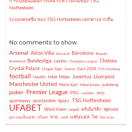
การเปลี่ยนแผนการเล่น ระหว่างเกมของ TSG
Hoffenheim
ระบบเพรสซิ่ง ของ TSG Hoffenheim แตกต่างจากทีม
No comments to show.
Arsenal
Aston Villa
Barcelona
baccarat
Beauty
Bundesliga
Chelsea
casino
Brentford
Champions League
Crystal Palace
Euro 2024
Dragon Tiger
Fish shooting
dummy
football
Liverpool
Juventus
Inter Milan
Health
Manchester United
pokdeng
Mario Kart
Mikel Arteta
Premier League
poker
PSG
slots
roulette
TSG Hoffenheim
sportnews
sportonline
Spurs
UFABET
West Ham
พรีเมียร์ลีก
ฟุตบอล
กลยุทธ์
แฟนบอล
หวย
ไพ่
สโมสร
ยูฟ่า แชมเปี้ยนส์ ลีก
เชลซี
ไพ่สามกอง