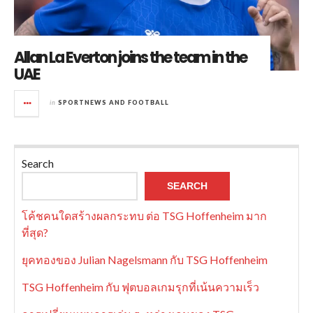
Allan La Everton joins the team in the
UAE
in
SPORTNEWS AND FOOTBALL
Search
SEARCH
โค้ชคนใดสร้างผลกระทบ ต่อ TSG Hoffenheim มาก
ที่สุด?
ยุคทองของ Julian Nagelsmann กับ TSG Hoffenheim
TSG Hoffenheim กับ ฟุตบอลเกมรุกที่เน้นความเร็ว