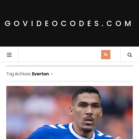
GOVIDEOCODES.COM
Tag Archives:
Everton