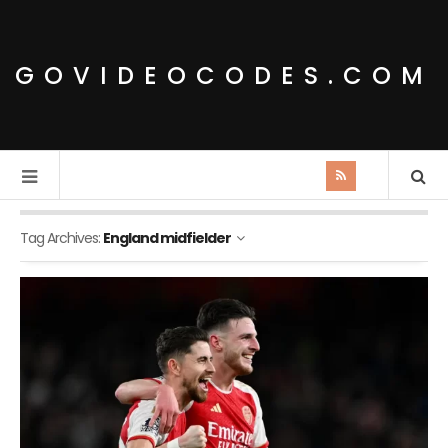
GOVIDEOCODES.COM
Tag Archives:
England midfielder