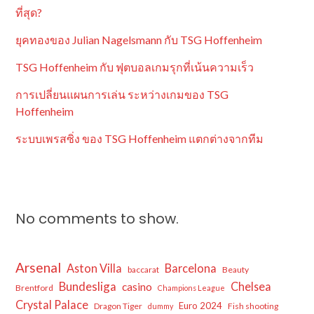
ที่สุด?
ยุคทองของ Julian Nagelsmann กับ TSG Hoffenheim
TSG Hoffenheim กับ ฟุตบอลเกมรุกที่เน้นความเร็ว
การเปลี่ยนแผนการเล่น ระหว่างเกมของ TSG
Hoffenheim
ระบบเพรสซิ่ง ของ TSG Hoffenheim แตกต่างจากทีม
No comments to show.
Arsenal
Aston Villa
Barcelona
baccarat
Beauty
Bundesliga
Chelsea
casino
Brentford
Champions League
Crystal Palace
Euro 2024
Dragon Tiger
Fish shooting
dummy