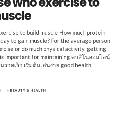
se who exercise to
muscle
xercise to build muscle How much protein
r day to gain muscle? For the average person
rcise or do much physical activity, getting
is important for maintaining คาสิโนออนไลน์
ดเร็ว เริ่มต้นเล่นง่าย good health.
5
in
BEAUTY & HEALTH