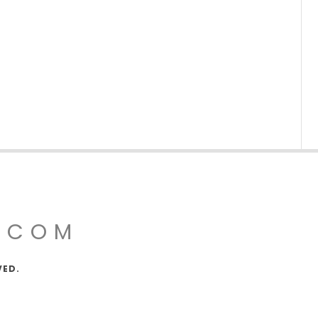
.COM
VED.