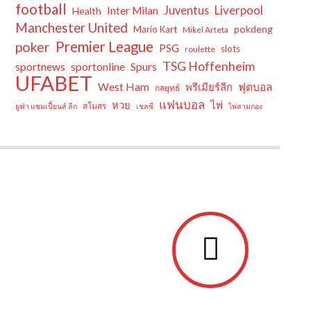
football
Liverpool
Juventus
Inter Milan
Health
Manchester United
pokdeng
Mario Kart
Mikel Arteta
Premier League
poker
PSG
slots
roulette
TSG Hoffenheim
sportnews
sportonline
Spurs
UFABET
West Ham
พรีเมียร์ลีก
ฟุตบอล
กลยุทธ์
แฟนบอล
หวย
ไพ่
สโมสร
ยูฟ่า แชมเปี้ยนส์ ลีก
เชลซี
ไพ่สามกอง