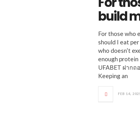
For tho
build 
For those who e
should I eat pe
who doesn’t exe
enough protein 
UFABET ฝากถอนรว
Keeping an
FEB 14, 202