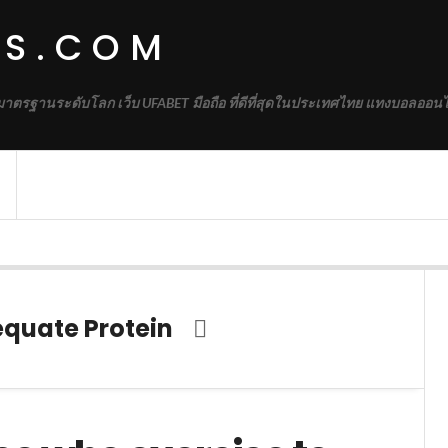
ES.COM
้มาตรฐานระดับโลก เว็บ UFABET มือถือ ที่ดีที่สุดในประเทศไทย แทงบอลออนไ
quate Protein