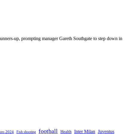
 runners-up, prompting manager Gareth Southgate to step down in
football
Juventus
Inter Milan
Health
uro 2024
Fish shooting