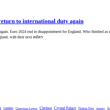
eturn to international duty again
y again. Euro 2024 end in disappointment for England. Who finished as
ngland, with their next สมัคร
a
Chelsea
Crystal Palace
casino
E
Dragon Tiger
Champions League
dummy