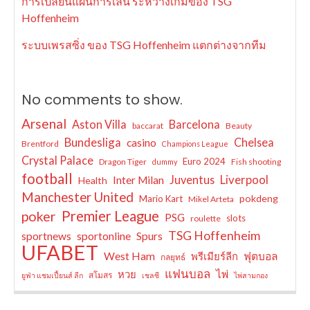
การเปลี่ยนแผนการเล่น ระหว่างเกมของ TSG
Hoffenheim
ระบบเพรสซิ่ง ของ TSG Hoffenheim แตกต่างจากทีม
No comments to show.
Arsenal
Aston Villa
Barcelona
baccarat
Beauty
Bundesliga
Chelsea
casino
Brentford
Champions League
Crystal Palace
Euro 2024
Dragon Tiger
Fish shooting
dummy
football
Liverpool
Juventus
Inter Milan
Health
Manchester United
pokdeng
Mario Kart
Mikel Arteta
Premier League
poker
PSG
slots
roulette
TSG Hoffenheim
sportnews
sportonline
Spurs
UFABET
West Ham
พรีเมียร์ลีก
ฟุตบอล
กลยุทธ์
แฟนบอล
หวย
ไพ่
สโมสร
ยูฟ่า แชมเปี้ยนส์ ลีก
เชลซี
ไพ่สามกอง