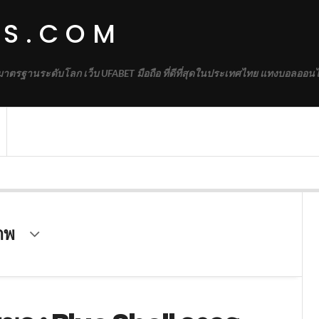
ES.COM
้มาตรฐานระดับโลก เว็บ UFABET มือถือ ที่ดีที่สุดในประเทศไทย แทงบอลออนไ
าพ