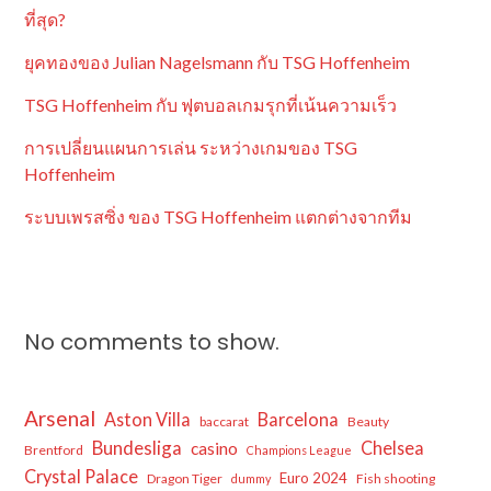
ที่สุด?
ยุคทองของ Julian Nagelsmann กับ TSG Hoffenheim
TSG Hoffenheim กับ ฟุตบอลเกมรุกที่เน้นความเร็ว
การเปลี่ยนแผนการเล่น ระหว่างเกมของ TSG
Hoffenheim
ระบบเพรสซิ่ง ของ TSG Hoffenheim แตกต่างจากทีม
No comments to show.
Arsenal
Aston Villa
Barcelona
baccarat
Beauty
Bundesliga
Chelsea
casino
Brentford
Champions League
Crystal Palace
Euro 2024
Dragon Tiger
Fish shooting
dummy