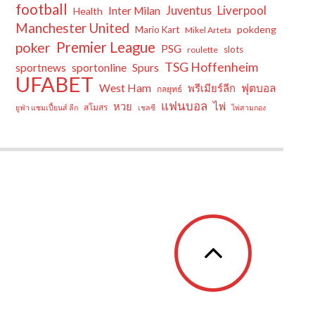
football
Liverpool
Juventus
Inter Milan
Health
Manchester United
pokdeng
Mario Kart
Mikel Arteta
Premier League
poker
PSG
slots
roulette
TSG Hoffenheim
sportnews
sportonline
Spurs
UFABET
West Ham
พรีเมียร์ลีก
ฟุตบอล
กลยุทธ์
แฟนบอล
หวย
ไพ่
สโมสร
ยูฟ่า แชมเปี้ยนส์ ลีก
เชลซี
ไพ่สามกอง