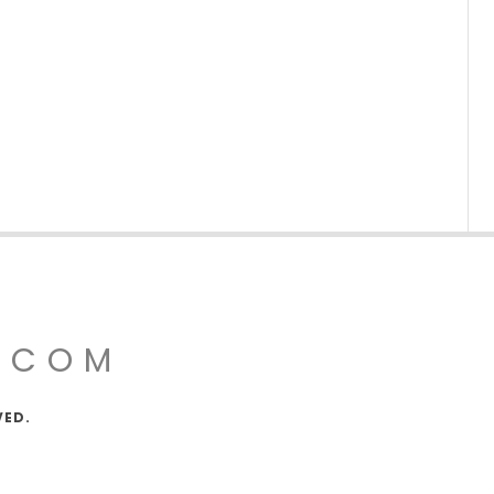
.COM
VED.