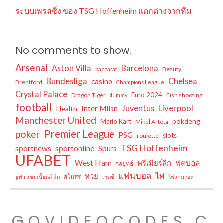
ระบบเพรสซิ่ง ของ TSG Hoffenheim แตกต่างจากทีม
No comments to show.
Arsenal
Aston Villa
Barcelona
baccarat
Beauty
Bundesliga
Chelsea
casino
Brentford
Champions League
Crystal Palace
Euro 2024
Dragon Tiger
Fish shooting
dummy
football
Liverpool
Juventus
Inter Milan
Health
Manchester United
pokdeng
Mario Kart
Mikel Arteta
Premier League
poker
PSG
slots
roulette
TSG Hoffenheim
sportnews
sportonline
Spurs
UFABET
West Ham
พรีเมียร์ลีก
ฟุตบอล
กลยุทธ์
แฟนบอล
หวย
ไพ่
สโมสร
ยูฟ่า แชมเปี้ยนส์ ลีก
เชลซี
ไพ่สามกอง
GOVIDEOCODES.C