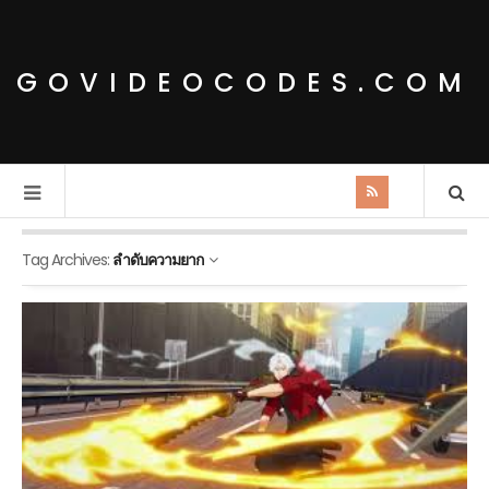
GOVIDEOCODES.COM
Tag Archives:
ลำดับความยาก