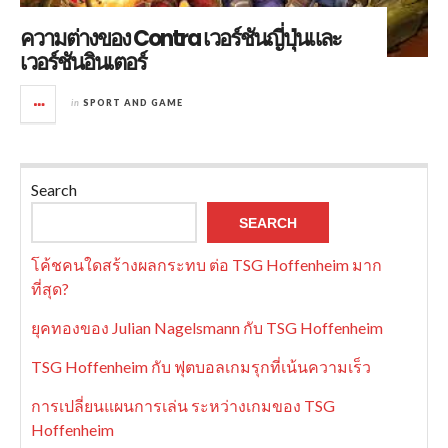
ความต่างของ Contra เวอร์ชันญี่ปุ่นและ
เวอร์ชันอินเตอร์
in
SPORT AND GAME
Search
SEARCH
โค้ชคนใดสร้างผลกระทบ ต่อ TSG Hoffenheim มาก
ที่สุด?
ยุคทองของ Julian Nagelsmann กับ TSG Hoffenheim
TSG Hoffenheim กับ ฟุตบอลเกมรุกที่เน้นความเร็ว
การเปลี่ยนแผนการเล่น ระหว่างเกมของ TSG
Hoffenheim